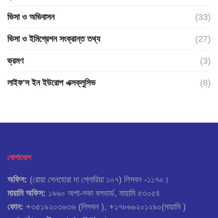
ভিসা ও অভিবাসন
(33)
ভিসা ও ইমিগ্রেশন সংক্রান্ত তথ্য
(27)
ভ্রমণ
(3)
লাইফ'স ইন ইউরোপ এক্সক্লুসিভ
(8)
যোগাযোগ
অফিস:
(রোয়া সেনহোরা দা গ্লোরিয়া ১০৭) লিসবন -১১৭০।
মায়ামি অফিস:
১৯৬০ অপা-লকা বলভার্ড, মায়ামি ৫৩০৫৪
ফোন:
+৩৫১৯২০৩৬৩৬ (লিসবন ), +১৭৮৬৬২০১২৯০(মায়ামি )