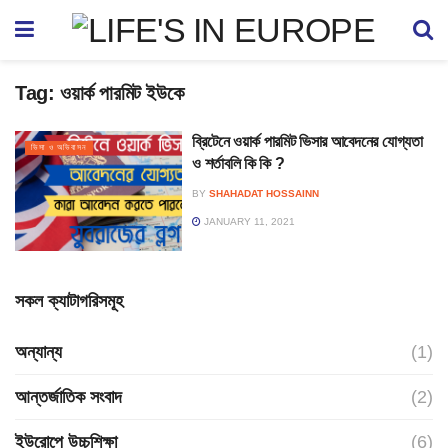
Tag:
ওয়ার্ক পারমিট ইউকে
ব্রিটেনে ওয়ার্ক পারমিট ভিসার আবেদনের যোগ্যতা
ভিসা ও অভিবাসন
ও শর্তাবলি কি কি ?
BY
SHAHADAT HOSSAINN
JANUARY 11, 2021
সকল ক্যাটাগরিসমূহ
অন্যান্য
(1)
আন্তর্জাতিক সংবাদ
(2)
ইউরোপে উচ্চশিক্ষা
(6)