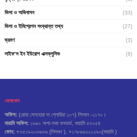
ভিসা ও অভিবাসন
(33)
ভিসা ও ইমিগ্রেশন সংক্রান্ত তথ্য
(27)
ভ্রমণ
(3)
লাইফ'স ইন ইউরোপ এক্সক্লুসিভ
(8)
যোগাযোগ
অফিস:
(রোয়া সেনহোরা দা গ্লোরিয়া ১০৭) লিসবন -১১৭০।
মায়ামি অফিস:
১৯৬০ অপা-লকা বলভার্ড, মায়ামি ৫৩০৫৪
ফোন:
+৩৫১৯২০৩৬৩৬ (লিসবন ), +১৭৮৬৬২০১২৯০(মায়ামি )