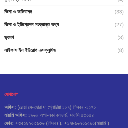
ভিসা ও অভিবাসন
(33)
ভিসা ও ইমিগ্রেশন সংক্রান্ত তথ্য
(27)
ভ্রমণ
(3)
লাইফ'স ইন ইউরোপ এক্সক্লুসিভ
(8)
যোগাযোগ
অফিস:
(রোয়া সেনহোরা দা গ্লোরিয়া ১০৭) লিসবন -১১৭০।
মায়ামি অফিস:
১৯৬০ অপা-লকা বলভার্ড, মায়ামি ৫৩০৫৪
ফোন:
+৩৫১৯২০৩৬৩৬ (লিসবন ), +১৭৮৬৬২০১২৯০(মায়ামি )