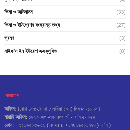
ভিসা ও অভিবাসন
(33)
ভিসা ও ইমিগ্রেশন সংক্রান্ত তথ্য
(27)
ভ্রমণ
(3)
লাইফ'স ইন ইউরোপ এক্সক্লুসিভ
(8)
যোগাযোগ
অফিস:
(রোয়া সেনহোরা দা গ্লোরিয়া ১০৭) লিসবন -১১৭০।
মায়ামি অফিস:
১৯৬০ অপা-লকা বলভার্ড, মায়ামি ৫৩০৫৪
ফোন:
+৩৫১৯২০৩৬৩৬ (লিসবন ), +১৭৮৬৬২০১২৯০(মায়ামি )