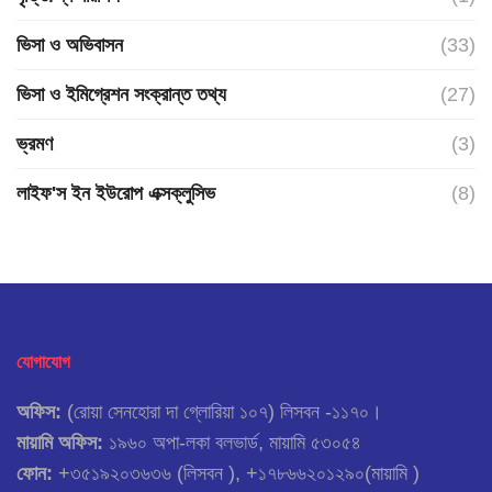
ভিসা ও অভিবাসন
(33)
ভিসা ও ইমিগ্রেশন সংক্রান্ত তথ্য
(27)
ভ্রমণ
(3)
লাইফ'স ইন ইউরোপ এক্সক্লুসিভ
(8)
যোগাযোগ
অফিস:
(রোয়া সেনহোরা দা গ্লোরিয়া ১০৭) লিসবন -১১৭০।
মায়ামি অফিস:
১৯৬০ অপা-লকা বলভার্ড, মায়ামি ৫৩০৫৪
ফোন:
+৩৫১৯২০৩৬৩৬ (লিসবন ), +১৭৮৬৬২০১২৯০(মায়ামি )