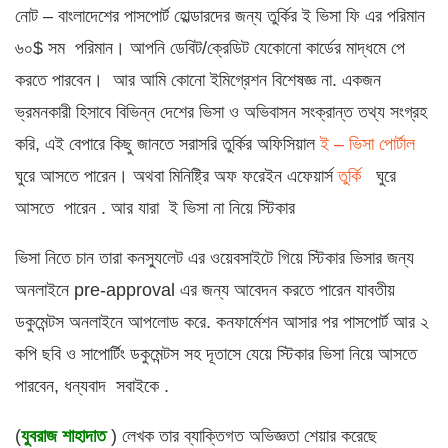
নোট – বাংলাদেশের পাসপোর্ট হোল্ডারদের জন্য তুর্কির ই ভিসা ফি এর পরিমান
৬০$ সম পরিমান। আপনি ডেবিট/ক্রেডিট যেকোনো কার্ডের মাদ্ধমে পে
করতে পারবেন। আর আমি কোনো ইমিগ্রেশন বিশেষজ্ঞ না. একজন
ভ্রমনকারী হিসাবে বিভিন্ন দেশের ভিসা ও অভিবাসন সংক্রান্ত তথ্য সংগ্রহ
করি, এই বেপারে কিছু জানতে সরাসরি তুর্কির অফিসিয়াল
ই – ভিসা পোর্টাল
ঘুরে আসতে পারেন। অথবা মিনিষ্ট্রি অফ ফরেইন এফেয়ার্স
তুর্কি
ঘুরে
আসতে পারেন . আর যারা ই ভিসা না নিয়ে স্টিকার
ভিসা নিতে চান তারা কনস্যুলেট এর ওয়েবসাইটে গিয়ে স্টিকার ভিসার জন্য
অনলাইনে pre-approval এর জন্য আবেদন করতে পারেন যাবতীয়
ডকুমেন্টস অনলাইনে আপলোড করে. কনফার্মেশন আসার পর পাসপোর্ট আর ২
কপি ছবি ও সাপোর্টিং ডকুমেন্টস সহ দূতাসে যেয়ে স্টিকার ভিসা নিয়ে আসতে
পারবেন, ধন্যবাদ সবাইকে .
(
যুবরাজ শাহাদাত
) লেখক তার ব্যাক্তিগত অভিজ্ঞতা শেয়ার করেছে