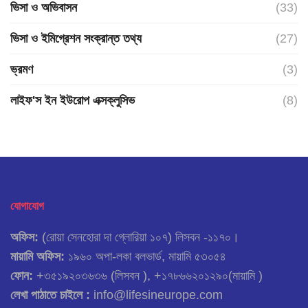
ভিসা ও অভিবাসন
(33)
ভিসা ও ইমিগ্রেশন সংক্রান্ত তথ্য
(27)
ভ্রমণ
(3)
লাইফ'স ইন ইউরোপ এক্সক্লুসিভ
(8)
যোগাযোগ
অফিস:
(রোয়া সেনহোরা দা গ্লোরিয়া ১০৭) লিসবন -১১৭০।
মায়ামি অফিস:
১৯৬০ অপা-লকা বলভার্ড, মায়ামি ৫৩০৫৪
ফোন:
+৩৫১৯২০৩৬৩৬ (লিসবন ), +১৭৮৬৬২০১২৯০(মায়ামি )
লেখা পাঠাতে চাইলে :
info@lifesineurope.com