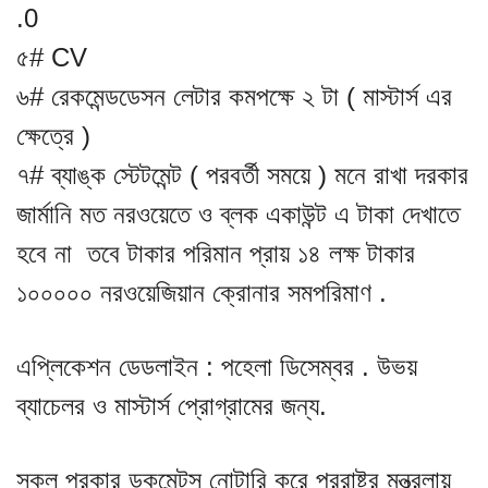
.0
৫# CV
৬# রেকমেন্ডডেসন লেটার কমপক্ষে ২ টা ( মাস্টার্স এর
ক্ষেত্রে )
৭# ব্যাঙ্ক স্টেটমেন্ট ( পরবর্তী সময়ে ) মনে রাখা দরকার
জার্মানি মত নরওয়েতে ও ব্লক একাউন্ট এ টাকা দেখাতে
হবে না তবে টাকার পরিমান প্রায় ১৪ লক্ষ টাকার
১০০০০০ নরওয়েজিয়ান ক্রোনার সমপরিমাণ .
এপ্লিকেশন ডেডলাইন : পহেলা ডিসেম্বর . উভয়
ব্যাচেলর ও মাস্টার্স প্রোগ্রামের জন্য.
সকল প্রকার ডকুমেন্টস নোটারি করে পররাষ্ট্র মন্ত্রলায়