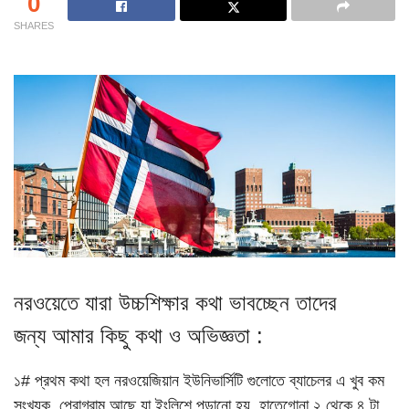
0
SHARES
নরওয়েতে যারা উচ্চশিক্ষার কথা ভাবচ্ছেন তাদের
জন্য আমার কিছু কথা ও অভিজ্ঞতা :
১# প্রথম কথা হল নরওয়েজিয়ান ইউনিভার্সিটি গুলোতে ব্যাচেলর এ খুব কম
সংখ্যক প্রোগ্রাম আছে যা ইংলিশে পড়ানো হয়. হাতেগোনা ২ থেকে ৪ টা