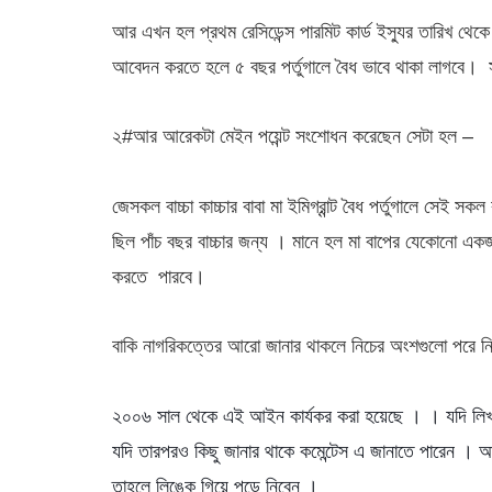
আর এখন হল প্রথম রেসিডেন্স পারমিট কার্ড ইস্যুর তারিখ থে
আবেদন করতে হলে ৫ বছর পর্তুগালে বৈধ ভাবে থাকা লাগবে। 
২#আর আরেকটা মেইন পয়েন্ট সংশোধন করেছেন সেটা হল –
জেসকল বাচ্চা কাচ্চার বাবা মা ইমিগ্রান্ট বৈধ পর্তুগালে সেই
ছিল পাঁচ বছর বাচ্চার জন্য । মানে হল মা বাপের যেকোনো একজ
করতে পারবে।
বাকি নাগরিকত্তের আরো জানার থাকলে নিচের অংশগুলো পরে 
২০০৬ সাল থেকে এই আইন কার্যকর করা হয়েছে । । যদি লিখা গ
যদি তারপরও কিছু জানার থাকে কমেন্টেস এ জানাতে পারেন । আ
তাহলে লিঙ্কে গিয়ে পড়ে নিবেন ।