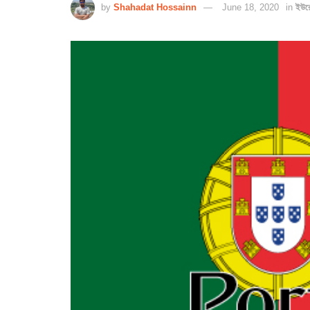
by
Shahadat Hossainn
June 18, 2020
in
ইউর