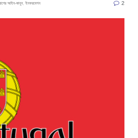
2
োপের আইন-কানুন
,
ইনফরমেশন