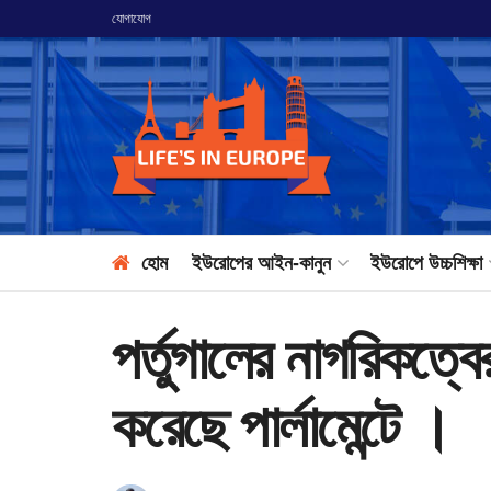
যোগাযোগ
হোম
ইউরোপের আইন-কানুন
ইউরোপে উচ্চশিক্ষা
পর্তুগালের নাগরিকত্ব
করেছে পার্লামেন্টে ।