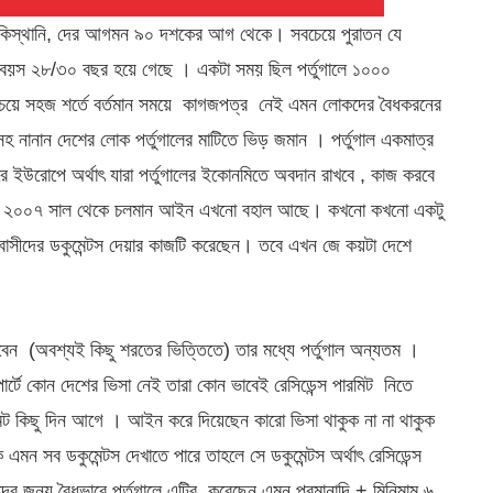
ান, পাকিস্থানি, দের আগমন ৯০ দশকের আগ থেকে। সবচেয়ে পুরাতন যে
ালের বয়স ২৮/৩০ বছর হয়ে গেছে । একটা সময় ছিল পর্তুগালে ১০০০
বচেয়ে সহজ শর্তে বর্তমান সময়ে কাগজপত্র নেই এমন লোকদের বৈধকরনের
হ নানান দেশের লোক পর্তুগালের মাটিতে ভিড় জমান । পর্তুগাল একমাত্র
করে ইউরোপে অর্থাৎ যারা পর্তুগালের ইকোনমিতে অবদান রাখবে , কাজ করবে
েন । সেই ২০০৭ সাল থেকে চলমান আইন এখনো বহাল আছে। কখনো কখনো একটু
াসীদের ডকুমেন্টস দেয়ার কাজটি করেছেন। তবে এখন জে কয়টা দেশে
বেন (অবশ্যই কিছু শরতের ভিত্তিতে) তার মধ্যে পর্তুগাল অন্যতম ।
্টে কোন দেশের ভিসা নেই তারা কোন ভাবেই রেসিডেন্স পারমিট নিতে
মেন্ট কিছু দিন আগে । আইন করে দিয়েছেন কারো ভিসা থাকুক না না থাকুক
এমন সব ডকুমেন্টস দেখাতে পারে তাহলে সে ডকুমেন্টস অর্থাৎ রেসিডেন্স
জন্য বৈধভাবে পর্তুগালে এন্ট্রি করেছেন এমন প্রমানাদি + মিনিমাম ৬