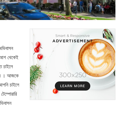
 অভিবাসন
র আগ থেকেই
ে চাইলে
বেন । আজকে
আপনি চাইলে
টেম্পোরারি
অভিবাসন