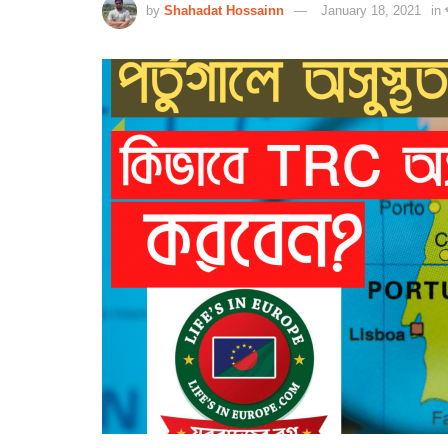
by
Shahadat Hossainn
January 18, 2021
in