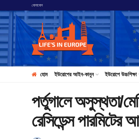
যোগাযোগ
হোম
ইউরোপের আইন-কানুন
ইউরোপে উচ্চশিক্ষা
পর্তুগালে অসুস্থতা/মে
রেসিডেন্স পারমিটের